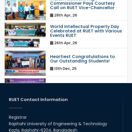
Commissioner Pays Courtesy
Call on RUET Vice-Chancellor
28th Apr, 26
World Intellectual Property Day
Celebrated at RUET with Various
Events RUET
26th Apr, 26
Heartiest Congratulations to
Our Outstanding Students!
13th Dec, 25
Congratulations to Our Proud
Achievers!
20th Oct, 25
RUET Contact Information
Congratulations on an Insightful
Talk on Hollow Core Fiber
Registrar
Breakthroughs
Rajshahi University of Engineering & Technology
17th Dec, 25
Kazla, Rajshahi-6204, Bangladesh.