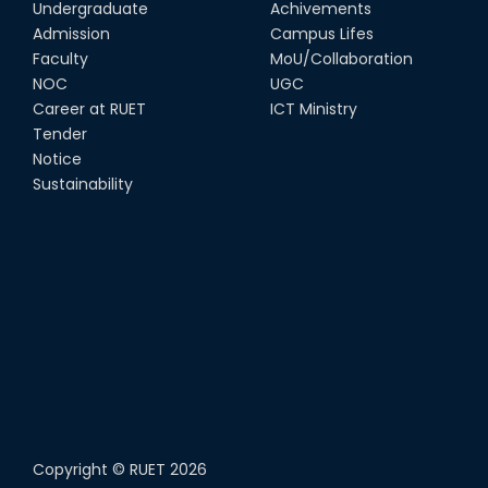
Undergraduate
Achivements
22nd Sep, 25
Admission
Campus Lifes
MTE Career Club Execuitve
Faculty
MoU/Collaboration
Committee 2024-2025
NOC
UGC
14th Sep, 25
Career at RUET
ICT Ministry
Tender
Notice
Study Tour at Katakhali 50MW
Peaking Power Plant
Sustainability
20th Aug, 25
Copyright ©
RUET
2026