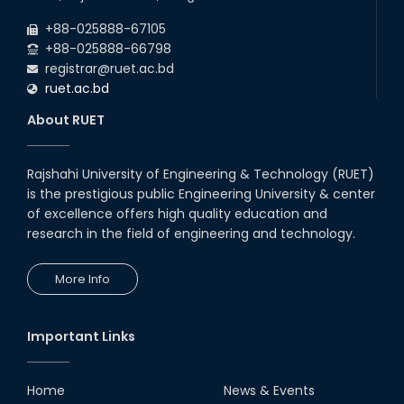
Career Development Session
+88-025888-67105
with Japanese Industry Leader
Engages Final-Year Students
+88-025888-66798
registrar@ruet.ac.bd
16th Oct, 25
ruet.ac.bd
RUET CSE Department hosts
day-long workshop to promote
About RUET
inclusive technology
development
08th Nov, 25
Rajshahi University of Engineering & Technology (RUET)
Seminar on " Milimeter Wave
is the prestigious public Engineering University & center
System and Circuit Design for
Highly Integrated RADAR
of excellence offers high quality education and
Transceivers"
research in the field of engineering and technology.
24th Oct, 25
PUBG Mobile WOW Creators
More Info
Workshop by RUET Computing
Society
18th Oct, 25
Important Links
RUET Vice-Chancellor
Congratulates ‘Team Crack
Platoon’ for Achieving Success
Home
News & Events
on the World Stage