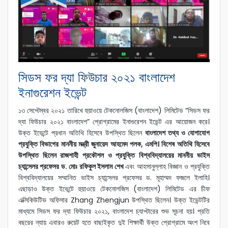
সিডস ফর দ্যা ফিউচার ২০২১ বাংলাদেশ
ইনাগুরেশন ইভেন্ট
১৩ সেপ্টেম্বর ২০২১ তারিখে হুয়াওয়ে টেকনোলজিস (বাংলাদেশ) লিমিটেড “সিডস ফর
দ্যা ফিউচার ২০২১ বাংলাদেশ” প্রোগ্রামের ইনাগুরেশন ইভেন্ট এর আয়োজন করে।
উক্ত ইভেন্টে প্রধান অতিথি হিসেবে উপস্থিত ছিলেন
বাংলাদেশ তথ্য ও যোগাযোগ
প্রযুক্তি বিভাগের মাননীয় মন্ত্রী জুনায়েদ আহমেদ পলক, এমপি। বিশেষ অতিথি হিসেবে
উপস্থিত ছিলেন রাজশাহী প্রকৌশল ও প্রযুক্তি বিশ্ববিদ্যালয়ের মাননীয় ভাইস
চ্যান্সেলর প্রফেসর ড. মোঃ রফিকুল ইসলাম শেখ
এবং আহসানুল্লাহ বিজ্ঞান ও প্রযুক্তি
বিশ্ববিদ্যালয়ের সম্মানিত ভাইস চ্যান্সেলর প্রফেসর ড. মূহাম্মদ ফজলে ইলাহি।
এছাড়াও উক্ত ইভেন্টে হুয়াওয়ে টেকনোলজিস (বাংলাদেশ) লিমিটেড এর চীফ
এক্সিকিউটিভ অফিসার Zhang Zhengjun উপস্থিত ছিলেন। উক্ত ইভেন্টটির
মাধ্যমে সিডস ফর দ্যা ফিউচার ২০২১, বাংলাদেশ চ্যাপ্টারের শুভ সূচনা হয়। প্রতি
বছরের ন্যায় এবারও রুয়েট হতে বাছাইকৃত দুই শিক্ষার্থী উক্ত প্রোগ্রামে অংশ নিবে