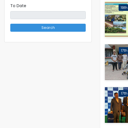
To Date
19th
Search
17t
17t