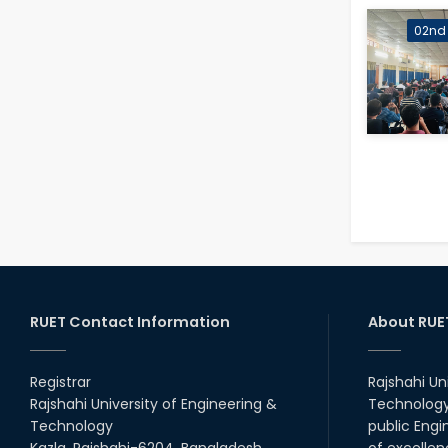
02nd
RUET Contact Information
About RUE
Registrar
Rajshahi Un
Rajshahi University of Engineering &
Technology 
Technology
public Engi
Kazla, Rajshahi-6204, Bangladesh.
of excellen