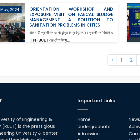
ORIENTATION WORKSHOP AND
 May, 2024
EXPOSURE VISIT ON FAECAL SLUDGE
MANAGEMENT: A SOLUTION TO
SANITATION PROBLEMS IN CITIES
রাজশাহী প্রকৌশল ও প্রযুক্তি বিশ্ববিদ্যালয়ের পুরকৌশল বিভাগ ও
ITN-BUET এর যৌথ উদ্য...
‹
1
2
T
Important Links
iversity of Engineering &
Home
News
(RUET) is the prestigious
Undergraduate
Achi
neering University & center
Admission
Camp
ce offers high quality