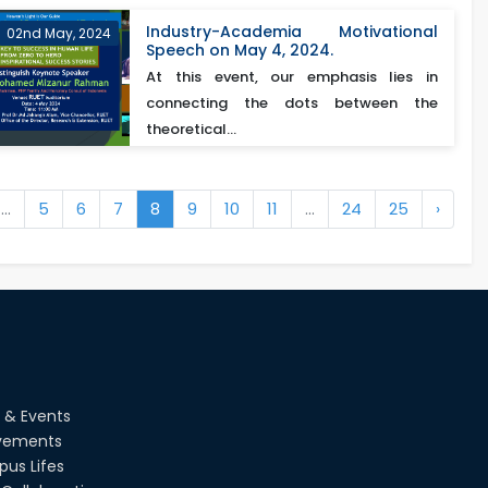
Industry-Academia Motivational
02nd May, 2024
Speech on May 4, 2024.
At this event, our emphasis lies in
connecting the dots between the
theoretical...
...
5
6
7
8
9
10
11
...
24
25
›
 & Events
vements
us Lifes