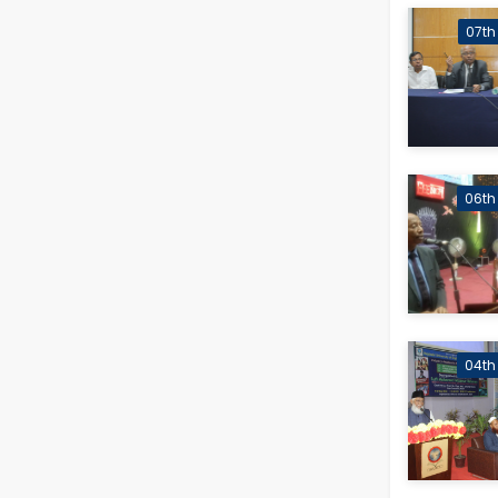
07th
06th
04th