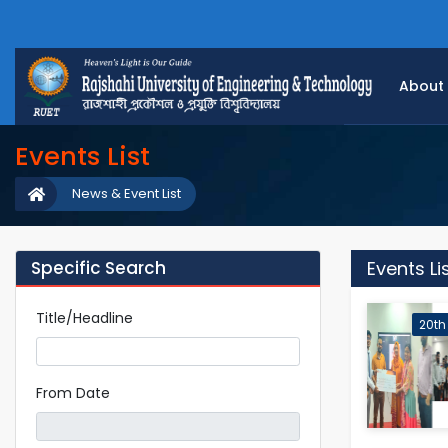
About
Events List
News & Event List
Specific Search
Events Li
Title/Headline
20th
From Date