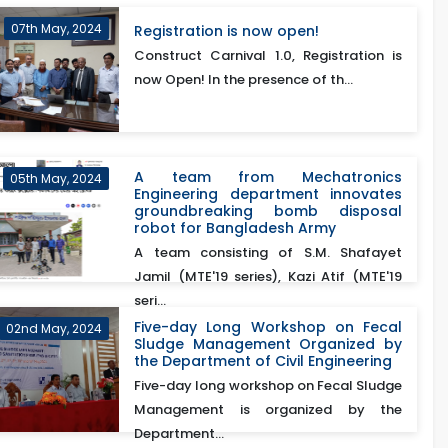
07th May, 2024
Registration is now open!
Construct Carnival 1.0, Registration is
now Open! In the presence of th...
A team from Mechatronics
05th May, 2024
Engineering department innovates
groundbreaking bomb disposal
robot for Bangladesh Army
A team consisting of S.M. Shafayet
Jamil (MTE'19 series), Kazi Atif (MTE'19
seri...
Five-day Long Workshop on Fecal
02nd May, 2024
Sludge Management Organized by
the Department of Civil Engineering
Five-day long workshop on Fecal Sludge
Management is organized by the
Department...