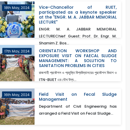
Vice-Chancellor of RUET,
18th May, 2024
participated as a keynote speaker
at the "ENGR. M. A. JABBAR MEMORIAL
LECTURE"
ENGR. M. A. JABBAR MEMORIAL
LECTUREChief Guest: Prof. Dr. Engr. M.
Shamim Z. Bos...
ORIENTATION WORKSHOP AND
17th May, 2024
EXPOSURE VISIT ON FAECAL SLUDGE
MANAGEMENT: A SOLUTION TO
SANITATION PROBLEMS IN CITIES
রাজশাহী প্রকৌশল ও প্রযুক্তি বিশ্ববিদ্যালয়ের পুরকৌশল বিভাগ ও
ITN-BUET এর যৌথ উদ্য...
Field Visit on Fecal Sludge
16th May, 2024
Management
Department of Civil Engineering has
arranged a Field Visit on Fecal Sludge...