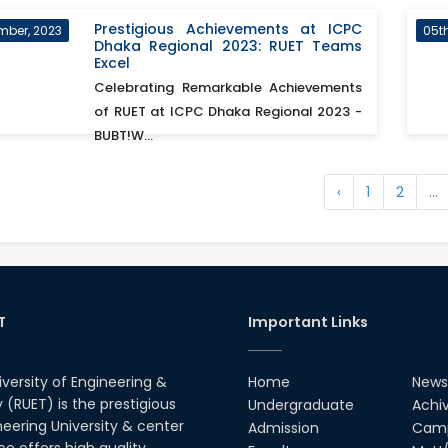
Prestigious Achievements at ICPC
mber, 2023
05t
Dhaka Regional 2023: RUET Teams
Excel
Celebrating Remarkable Achievements
of RUET at ICPC Dhaka Regional 2023 -
BUBT!W...
‹
1
2
...
T
Important Links
iversity of Engineering &
Home
News
(RUET) is the prestigious
Undergraduate
Achi
neering University & center
Admission
Camp
ce offers high quality