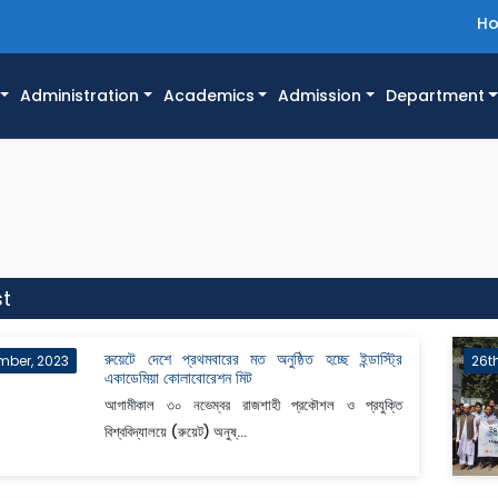
H
Administration
Academics
Admission
Department
st
রুয়েটে দেশে প্রথমবারের মত অনুষ্ঠিত হচ্ছে ইন্ডাস্ট্রি
mber, 2023
26t
একাডেমিয়া কোলাবোরেশন মিট
আগামীকাল ৩০ নভেম্বর রাজশাহী প্রকৌশল ও প্রযুক্তি
বিশ্ববিদ্যালয়ে (রুয়েট) অনুষ্...