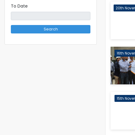
To Date
20th Nove
Search
16th Nove
15th Nove