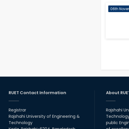
06th Nove
RUET Contact Information
About RUE
Registrar
Rajshahi Un
Rajshahi University of Engineering &
Technology 
Technology
public Engi
Kazla, Rajshahi-6204, Bangladesh.
of excellen