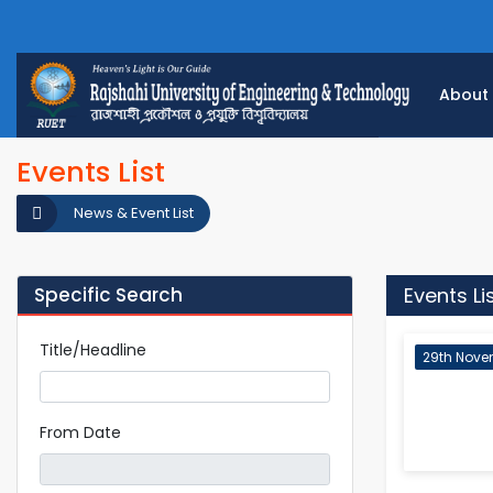
About
Events List
News & Event List
Specific Search
Events Li
Title/Headline
29th Nove
From Date