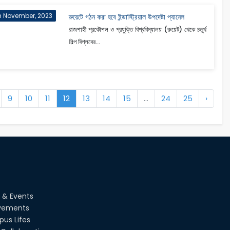
h November, 2023
রুয়েটে গঠন করা হবে ইন্ডাস্ট্রিয়াল উপদেষ্টা প্যানেল
রাজশাহী প্রকৌশল ও প্রযুক্তি বিশ্ববিদ্যালয় (রুয়েট) থেকে চতুর্থ
শিল্প বিপ্লবের...
9
10
11
12
13
14
15
...
24
25
›
 & Events
vements
us Lifes